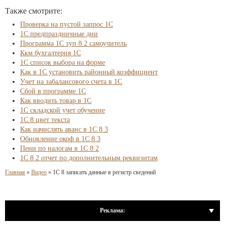
Также смотрите:
Проверка на пустой запрос 1С
1С предпраздничные дни
Программа 1С зуп 8 2 самоучитель
Ккм бухгалтерия 1С
1С список выбора на форме
Как в 1С установить районный коэффициент
Учет на забалансового счета в 1С
Сбой в программе 1С
Как вводить товар в 1С
1С складской учет обучение
1С 8 цвет текста
Как начислять аванс в 1С 8 3
Обновление окоф в 1С 8 3
Пени по налогам в 1С 8 2
1С 8 2 отчет по дополнительным реквизитам
Главная
»
Видео
»
1С 8 записать данные в регистр сведений
Реклама: