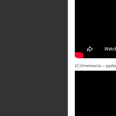
1С:Отчетность -- удоб