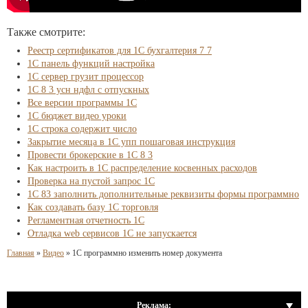
Также смотрите:
Реестр сертификатов для 1С бухгалтерия 7 7
1С панель функций настройка
1С сервер грузит процессор
1С 8 3 усн ндфл с отпускных
Все версии программы 1С
1С бюджет видео уроки
1С строка содержит число
Закрытие месяца в 1С упп пошаговая инструкция
Провести брокерские в 1С 8 3
Как настроить в 1С распределение косвенных расходов
Проверка на пустой запрос 1С
1С 83 заполнить дополнительные реквизиты формы программно
Как создавать базу 1С торговля
Регламентная отчетность 1С
Отладка web сервисов 1С не запускается
Главная
»
Видео
»
1С программно изменить номер документа
Реклама: