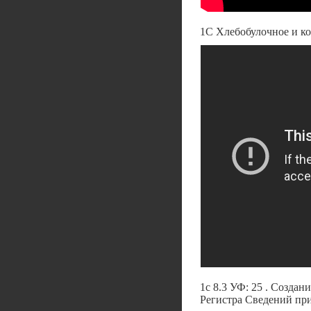
1С Хлебобулочное и ко
1с 8.3 УФ: 25 . Созда
Регистра Сведений при