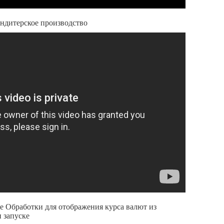
ндитерское производство
ние Обработки для отображения курса валют из
 запуске