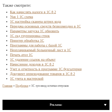
Также смотрите:
Как начислять налоги в 1С 8 2
Укв 1 1С схема
1С настройка сканера штрих кода
Передача основных средств безвозмездно в 1С
Параметры запуска 1С обновить
1С скд группировка строк
Принтер обработка 1С
Программы для работы с базой 1С
Неоплачиваемый больничный лист в 1С
Печать атол 1С
1С удаление ссылок на объект
Начисление доходов в 1С 8 2
Учет и отчетность в программе 1С бухгалтерия
Документ оприходование товаров в 1С 8 2
1С учета в мастерской
Главная
»
Подборки
»
1С зуп ввод остатки отпусков
Реклама: