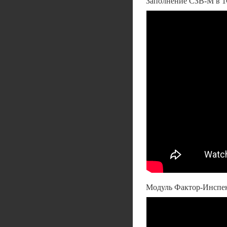
Заполнение СЗВ-М в 1
Модуль Фактор-Инспек