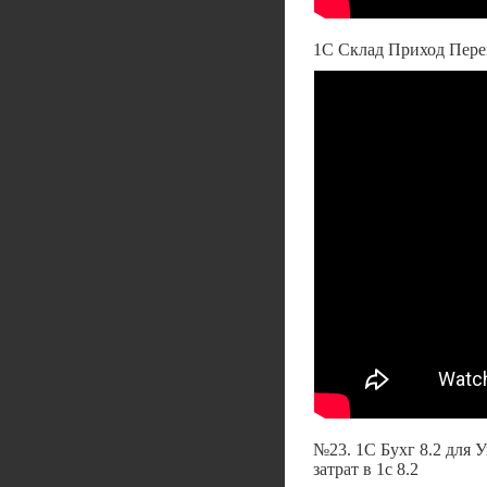
1С Склад Приход Пер
№23. 1С Бухг 8.2 для 
затрат в 1с 8.2