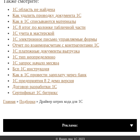
Также смотрите:
1С область не найдена
Как удалить проводку документа 1С
Как в 1С списываются материалы
1С 8 итог по колонке табличной части
1С учета в мастерской
1С электронное письмо управляемые формы
Отчет по взаиморасчетам с контрагентами 1С
1С платежные документы выгрузка
1С тип неопределенно
1С запрос начало месяца
Бсп 1С инструкция
Как в 1С провести зарплату через банк
1С предприятия 8 2 демо версия
Договор разработки 1С
Сертификат 1С битрикс
Главная
»
Подборки
»
Драйвер штрих кода для 1С
Реклама:
© Видео про 1С 2023