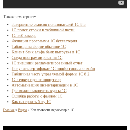
Также смотрите:
Завершение сеансов пользователей 1С 8 3
1С поиск строки в табличной части
1С веб камера
Функции программы 1С бухгалтерия
Таблица на форме обычное 1С
Клиент банк альфа банк выгрузка в 1С
Среда программирования 1С
1С внешний регламентированный отчет
Получить сертификат 1С профессионал онлайн
Табличная часть управляемой формы 1С 8 2
1С сервер грузит процессор
Автоматизация инвентаризации в 1С
Где можно закончить курсы 1С
Ошибка работы с файлом 1С
Как настроить базу 1С
Главная
»
Видео
»
Как провести медосмотр в 1С