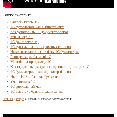
Также смотрите:
Область курсы 1С
1С бухгалтерия как выписать счет
Как установить 1С документооборот
Усн 1С erp 2 1
1С файл логов sql
1С зуп начисление страховых взносов
Начальное заполнение базы 1С бухгалтерия
Реиндексация базы sql 1С
Жалобы на программу 1С
Как оформить гражданско правовой договор в 1С
1С бухгалтерия классификатор банков
Нко и 1С 8 2 базовая бухгалтерия
Учет пени в 1С
1С фискальный чек
1С выгрузка базы по расписанию
Главная
»
Видео
»
Кассовый аппарат подключение к 1С