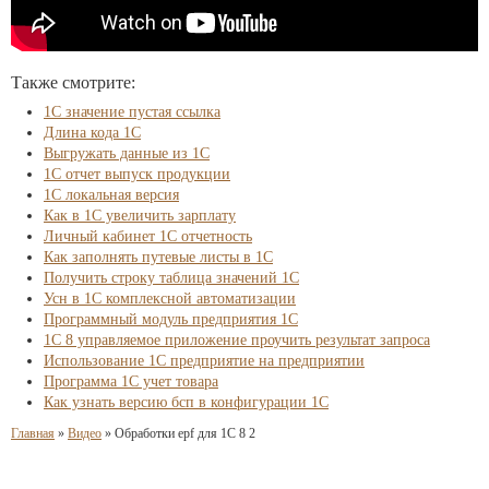
Также смотрите:
1С значение пустая ссылка
Длина кода 1С
Выгружать данные из 1С
1С отчет выпуск продукции
1С локальная версия
Как в 1С увеличить зарплату
Личный кабинет 1С отчетность
Как заполнять путевые листы в 1С
Получить строку таблица значений 1С
Усн в 1С комплексной автоматизации
Программный модуль предприятия 1С
1С 8 управляемое приложение проучить результат запроса
Использование 1С предприятие на предприятии
Программа 1С учет товара
Как узнать версию бсп в конфигурации 1С
Главная
»
Видео
»
Обработки epf для 1С 8 2