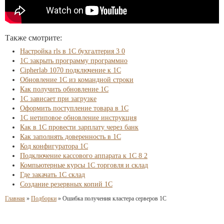
Также смотрите:
Настройка rls в 1С бухгалтерия 3 0
1С закрыть программу программно
Cipherlab 1070 подключение к 1С
Обновление 1С из командной строки
Как получить обновление 1С
1С зависает при загрузке
Оформить поступление товара в 1С
1С нетиповое обновление инструкция
Как в 1С провести зарплату через банк
Как заполнять доверенность в 1С
Код конфигуратора 1С
Подключение кассового аппарата к 1С 8 2
Компьютерные курсы 1С торговля и склад
Где закачать 1С склад
Создание резервных копий 1С
Главная
»
Подборки
»
Ошибка получения кластера серверов 1С