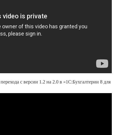
ерехода с версии 1.2 на 2.0 в «1С:Бухгалтерии 8 для