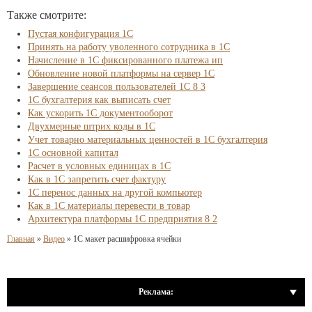
Также смотрите:
Пустая конфигурация 1С
Принять на работу уволенного сотрудника в 1С
Начисление в 1С фиксированного платежа ип
Обновление новой платформы на сервер 1С
Завершение сеансов пользователей 1С 8 3
1С бухгалтерия как выписать счет
Как ускорить 1С документооборот
Двухмерные штрих коды в 1С
Учет товарно материальных ценностей в 1С бухгалтерия
1С основной капитал
Расчет в условных единицах в 1С
Как в 1С запретить счет фактуру
1С перенос данных на другой компьютер
Как в 1С материалы перевести в товар
Архитектура платформы 1С предприятия 8 2
Главная
»
Видео
»
1С макет расшифровка ячейки
Реклама: