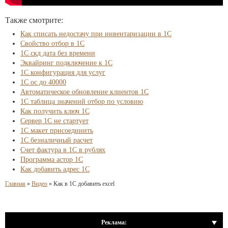
Также смотрите:
Как списать недостачу при инвентаризации в 1С
Свойство отбор в 1С
1С скд дата без времени
Эквайринг подключение к 1С
1С конфигурация для услуг
1С ос до 40000
Автоматическое обновление клиентов 1С
1С таблица значений отбор по условию
Как получить ключ 1С
Сервер 1С не стартует
1С макет присоединить
1С безналичный расчет
Счет фактура в 1С в рублях
Программа астор 1С
Как добавить адрес 1С
Главная
»
Видео
»
Как в 1С добавить excel
Реклама: