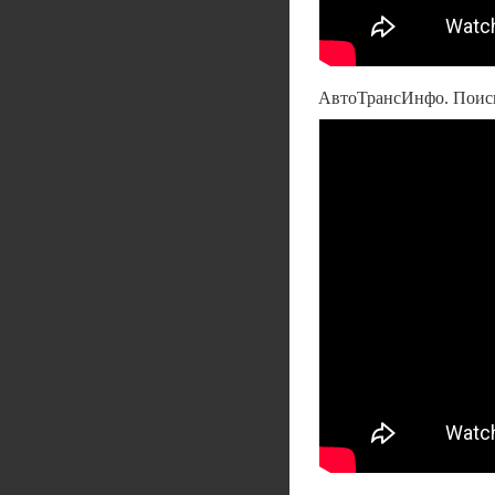
АвтоТрансИнфо. Поиск