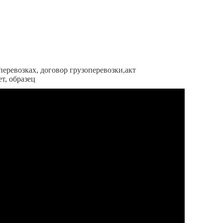
еревозках, договор грузоперевозки,акт
т, образец