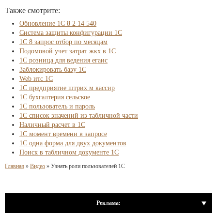
Также смотрите:
Обновление 1С 8 2 14 540
Система защиты конфигурации 1С
1С 8 запрос отбор по месяцам
Подомовой учет затрат жкх в 1С
1С розница для ведения егаис
Заблокировать базу 1С
Web итс 1С
1С предприятие штрих м кассир
1С бухгалтерия сельское
1С пользователь и пароль
1С список значений из табличной части
Наличный расчет в 1С
1С момент времени в запросе
1С одна форма для двух документов
Поиск в табличном документе 1С
Главная
»
Видео
»
Узнать роли пользователей 1С
Реклама: