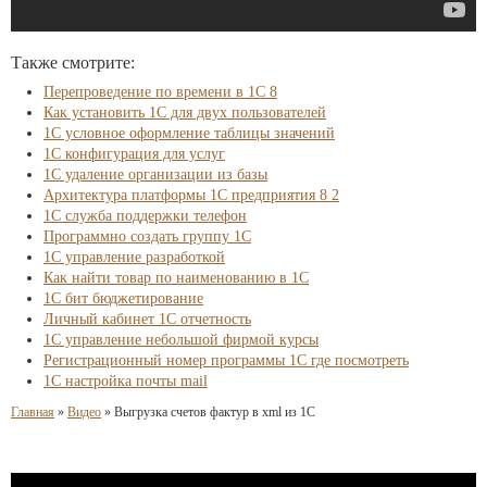
Также смотрите:
Перепроведение по времени в 1С 8
Как установить 1С для двух пользователей
1С условное оформление таблицы значений
1С конфигурация для услуг
1С удаление организации из базы
Архитектура платформы 1С предприятия 8 2
1С служба поддержки телефон
Программно создать группу 1С
1С управление разработкой
Как найти товар по наименованию в 1С
1С бит бюджетирование
Личный кабинет 1С отчетность
1С управление небольшой фирмой курсы
Регистрационный номер программы 1С где посмотреть
1С настройка почты mail
Главная
»
Видео
»
Выгрузка счетов фактур в xml из 1С