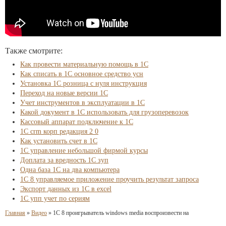
Также смотрите:
Как провести материальную помощь в 1С
Как списать в 1С основное средство усн
Установка 1С розница с нуля инструкция
Переход на новые версии 1С
Учет инструментов в эксплуатации в 1С
Какой документ в 1С использовать для грузоперевозок
Кассовый аппарат подключение к 1С
1С crm корп редакция 2 0
Как установить счет в 1С
1С управление небольшой фирмой курсы
Доплата за вредность 1С зуп
Одна база 1С на два компьютера
1С 8 управляемое приложение проучить результат запроса
Экспорт данных из 1С в excel
1С упп учет по сериям
Главная
»
Видео
»
1С 8 проигрыватель windows media воспроизвести на